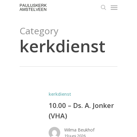
Skip
Menu
to
search
main
content
Category
kerkdienst
kerkdienst
10.00 – Ds. A. Jonker
(VHA)
Wilma Beukhof
19 juni 2026