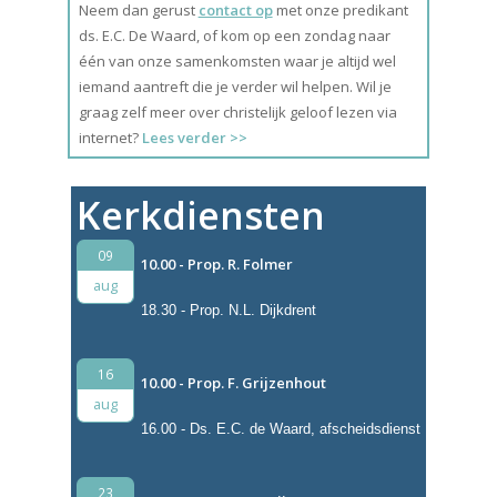
Neem dan gerust
contact op
met onze predikant
ds. E.C. De Waard, of kom op een zondag naar
één van onze samenkomsten waar je altijd wel
iemand aantreft die je verder wil helpen. Wil je
graag zelf meer over christelijk geloof lezen via
internet?
Lees verder >>
Kerkdiensten
09
10.00 - Prop. R. Folmer
aug
18.30 - Prop. N.L. Dijkdrent
16
10.00 - Prop. F. Grijzenhout
aug
16.00 - Ds. E.C. de Waard, afscheidsdienst
23