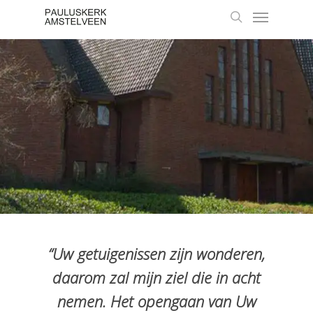
Skip
Menu
to
search
main
content
“Uw getuigenissen zijn wonderen,
daarom zal mijn ziel die in acht
nemen. Het opengaan van Uw