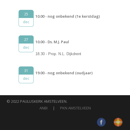
25
10.00 - nog onbekend (1e kerstdag)
dec
27
10.00 - Ds. M.J. Paul
dec
18.30 - Prop. N.L. Dijkdrent
31
19.00 - nog onbekend (oudjaar)
dec
© 2022 PAULUSKERK AMSTELVEEN.
ANBI
|
PKN AMSTELVEEN