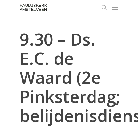
Skip
Menu
to
search
main
content
9.30 – Ds.
E.C. de
Waard (2e
Pinksterdag;
belijdenisdiens